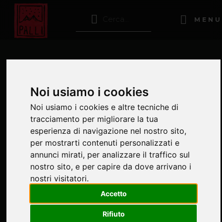
MENU
A VISIONARY AT ALTITUDE
Noi usiamo i cookies
━ Anno
2026
Noi usiamo i cookies e altre tecniche di
━ Dove
Fabbrica del Vapore, Milano
tracciamento per migliorare la tua
esperienza di navigazione nel nostro sito,
per mostrarti contenuti personalizzati e
annunci mirati, per analizzare il traffico sul
nostro sito, e per capire da dove arrivano i
LA RIVOLUZIONE DEL RING - VISCONTI,
nostri visitatori.
RONCONI, CHÉREAU
Accetto
━ Anno
30 GENNAIO - 3 MAGGIO 2026
Rifiuto