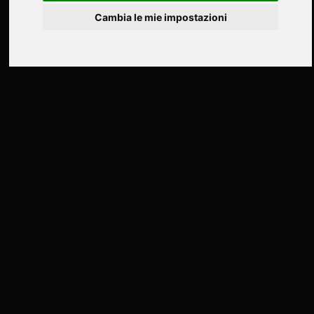
━ Dove
Museo Teatrale alla Scala, Milano
Cambia le mie impostazioni
MATERIAL BANK: MATTERS MAKE SENSE
━ Anno
2025
━ Dove
Biennale Architettura, Venezia
LA DOLCE ATTESA
━ Anno
2025
━ Dove
Salone del Mobile, Milano
━ Regia
Paolo Sorrentino