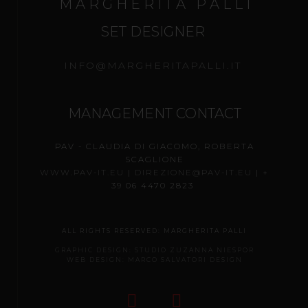
M A R G H E R I T A P A L L I
SET DESIGNER
INFO@MARGHERITAPALLI.IT
MANAGEMENT CONTACT
PAV - CLAUDIA DI GIACOMO, ROBERTA
SCAGLIONE
WWW.PAV-IT.EU
|
DIREZIONE@PAV-IT.EU
| +
39 06 4470 2823
ALL RIGHTS RESERVED
: MARGHERITA PALLI
GRAPHIC DESIGN: STUDIO ZUZANNA NIESPOR
WEB DESIGN: MARCO SALVATORI DESIGN