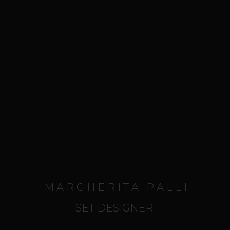
ANDREA CHÉNIER - Ripresa
COST OF LIVING
M A R G H E R I T A P A L L I
SET DESIGNER