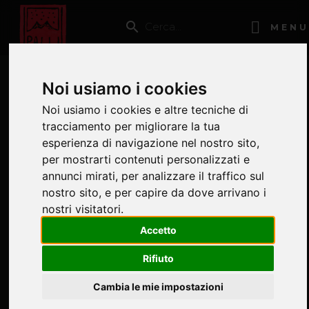
MENU
Noi usiamo i cookies
FESTINO DI SANTA ROSALIA
Noi usiamo i cookies e altre tecniche di
tracciamento per migliorare la tua
━ Anno
2006
esperienza di navigazione nel nostro sito,
per mostrarti contenuti personalizzati e
━ Dove
Palermo
annunci mirati, per analizzare il traffico sul
━ Regia
Davide Rampello
nostro sito, e per capire da dove arrivano i
nostri visitatori.
Accetto
Rifiuto
Cambia le mie impostazioni