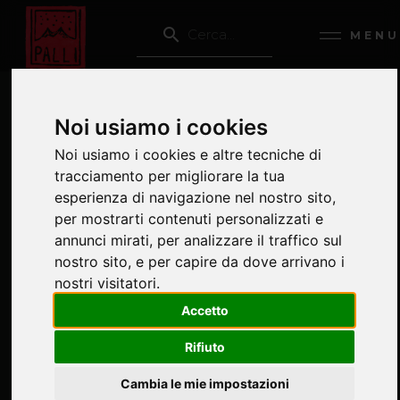
MENU
Noi usiamo i cookies
TOSCA - Ripresa
Noi usiamo i cookies e altre tecniche di
tracciamento per migliorare la tua
━ Anno
2026
esperienza di navigazione nel nostro sito,
━ Dove
Teatro del Maggio Musicale Fiorentino, Firenze
per mostrarti contenuti personalizzati e
annunci mirati, per analizzare il traffico sul
━ Regia
Massimo Popolizio
nostro sito, e per capire da dove arrivano i
nostri visitatori.
Accetto
TOSCA
Rifiuto
━ Anno
2024
Cambia le mie impostazioni