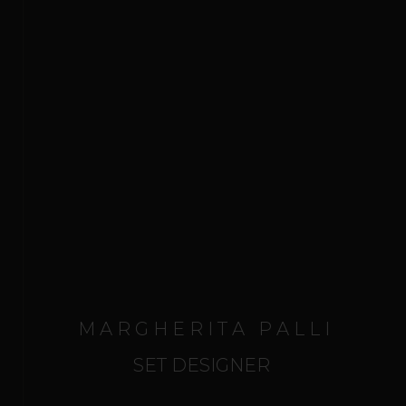
ANDREA CHÉNIER - Ripresa
ROMANZO CRIMINALE
M A R G H E R I T A P A L L I
SET DESIGNER